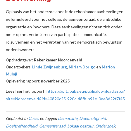
Op basis van het onderzoek heeft de rekenkamer aanbevelingen
geformuleerd voor het college, de gemeenteraad, de ambtelijke
organisatie en inwoners. Deze aanbevelingen richten zich onder
meer op het verbeteren van participatie, communicatie,
rolzuiverheid en het vergroten van het democratisch bewustzijn
onder inwoners.
Opdrachtgever:
Rekenkamer Noordenveld
Onderzoekers:
Linde Zwijnenburg
,
Miriam Dorigo
en
Marion
Mulaji
Oplevering rapport:
november 2025
Lees hier het rapport:
https://api1.ibabs.eu/publicdownload.aspx?
site=Noordenveld&id=40820c25-920c-48fb-b91e-0ee3d22f7f45
Geplaatst in
Cases
en tagged
Democatie
,
Doelmatigheid
,
Doeltreffendheid
,
Gemeenteraad
,
Lokaal bestuur
,
Onderzoek
,