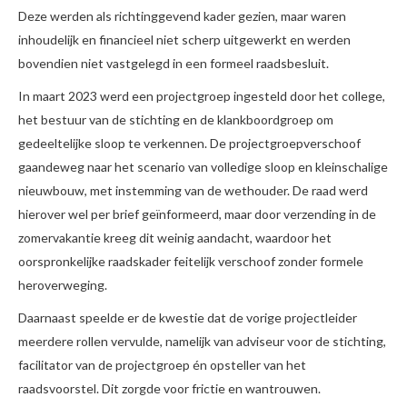
Deze werden als richtinggevend kader gezien, maar waren
inhoudelijk en financieel niet scherp uitgewerkt en werden
bovendien niet vastgelegd in een formeel raadsbesluit.
In maart 2023 werd een projectgroep ingesteld door het college,
het bestuur van de stichting en de klankboordgroep om
gedeeltelijke sloop te verkennen. De projectgroepverschoof
gaandeweg naar het scenario van volledige sloop en kleinschalige
nieuwbouw, met instemming van de wethouder. De raad werd
hierover wel per brief geïnformeerd, maar door verzending in de
zomervakantie kreeg dit weinig aandacht, waardoor het
oorspronkelijke raadskader feitelijk verschoof zonder formele
heroverweging.
Daarnaast speelde er de kwestie dat de vorige projectleider
meerdere rollen vervulde, namelijk van adviseur voor de stichting,
facilitator van de projectgroep én opsteller van het
raadsvoorstel. Dit zorgde voor frictie en wantrouwen.