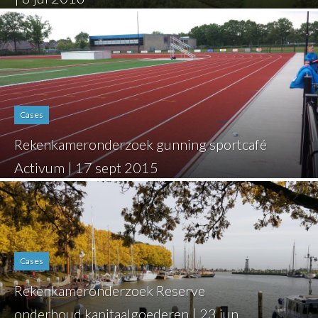
Cases
Rekenkameronderzoek gunning sportcafé
Activum | 17 sept 2015
Cases
Rekenkameronderzoek Reserve
onderhoud kapitaalgoederen | 23 jun