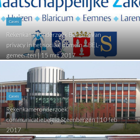
Cases
Rekenkameronderzoek Borging van
privacy in het sociaal domein – BEL-
gemeenten | 15 mrt 2017
Cases
Rekenkameronderzoek
communicatiebeleid Steenbergen | 10 feb
2017