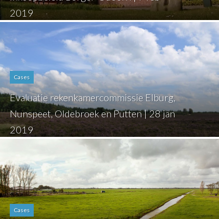
2019
Cases
Evaluatie rekenkamercommissie Elburg,
Nunspeet, Oldebroek en Putten | 28 jan
2019
Cases