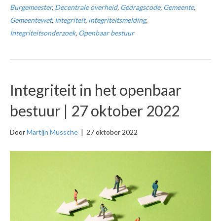
Burgemeester
,
Decentrale overheid
,
Gedragscode
,
Gemeente
,
Gemeentewet
,
Integriteit
,
integriteitsmelding
,
Integriteitsonderzoek
,
Openbaar bestuur
Integriteit in het openbaar
bestuur | 27 oktober 2022
Door
Martijn Mussche
|
27 oktober 2022