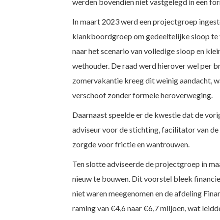
werden bovendien niet vastgelegd in een for
In maart 2023 werd een projectgroep ingestel
klankboordgroep om gedeeltelijke sloop t
naar het scenario van volledige sloop en kl
wethouder. De raad werd hierover wel per br
zomervakantie kreeg dit weinig aandacht, wa
verschoof zonder formele heroverweging.
Daarnaast speelde er de kwestie dat de vorig
adviseur voor de stichting, facilitator van d
zorgde voor frictie en wantrouwen.
Ten slotte adviseerde de projectgroep in ma
nieuw te bouwen. Dit voorstel bleek financ
niet waren meegenomen en de afdeling Finan
raming van €4,6 naar €6,7 miljoen, wat leidd