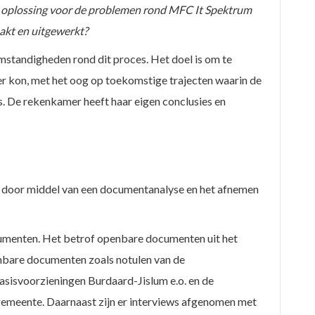
n oplossing voor de problemen rond MFC It Spektrum
akt en uitgewerkt?
omstandigheden rond dit proces. Het doel is om te
ter kon, met het oog op toekomstige trajecten waarin de
. De rekenkamer heeft haar eigen conclusies en
 door middel van een documentanalyse en het afnemen
umenten. Het betrof openbare documenten uit het
nbare documenten zoals notulen van de
sisvoorzieningen Burdaard-Jislum e.o. en de
 gemeente. Daarnaast zijn er interviews afgenomen met