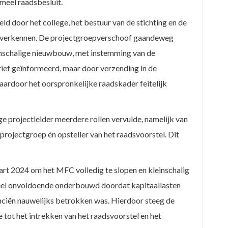
meel raadsbesluit.
d door het college, het bestuur van de stichting en de
e verkennen. De projectgroepverschoof gaandeweg
einschalige nieuwbouw, met instemming van de
ief geïnformeerd, maar door verzending in de
ardoor het oorspronkelijke raadskader feitelijk
e projectleider meerdere rollen vervulde, namelijk van
e projectgroep én opsteller van het raadsvoorstel. Dit
art 2024 om het MFC volledig te slopen en kleinschalig
ieel onvoldoende onderbouwd doordat kapitaallasten
ciën nauwelijks betrokken was. Hierdoor steeg de
e tot het intrekken van het raadsvoorstel en het