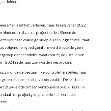
ectleider.
een erfenis uit het verleden, maar kreeg vanaf 2022
rbindende rol van de projectleider. Binnen de
telijke naar volledige sloop als een logisch resultaat
was volgens hen goed geïnformeerd en stelde geen
tgroep dat het advies, waarvoor zij ook steun van
pril 2024 in de raad zou worden besproken.
g: zij wilde de bestuurlijke controle herstellen, maar
jectgroep en de mienskip veroorzaakte. De kritische
art 2024 leidde tot een vertrouwensbreuk. Tegelijk
mandaat: de projectgroep voelde zich eerst een
srol.