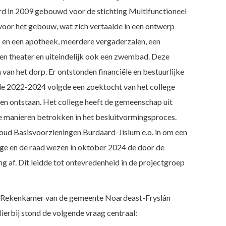
 in 2009 gebouwd voor de stichting Multifunctioneel
oor het gebouw, wat zich vertaalde in een ontwerp
s en een apotheek, meerdere vergaderzalen, een
een theater en uiteindelijk ook een zwembad. Deze
 van het dorp. Er ontstonden financiële en bestuurlijke
e 2022-2024 volgde een zoektocht van het college
en ontstaan. Het college heeft de gemeenschap uit
e manieren betrokken in het besluitvormingsproces.
oud Basisvoorzieningen Burdaard-Jislum e.o. in om een
ege en de raad wezen in oktober 2024 de door de
g af. Dit leidde tot ontevredenheid in de projectgroep
de Rekenkamer van de gemeente Noardeast-Fryslân
ierbij stond de volgende vraag centraal: