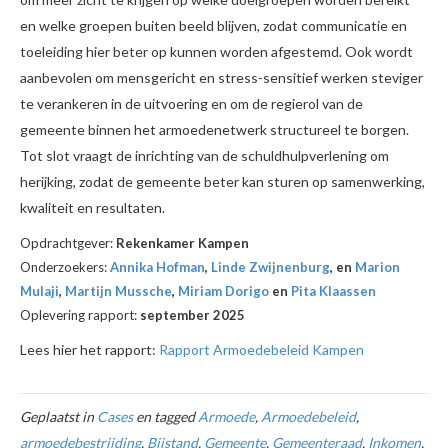
en welke groepen buiten beeld blijven, zodat communicatie en
toeleiding hier beter op kunnen worden afgestemd. Ook wordt
aanbevolen om mensgericht en stress-sensitief werken steviger
te verankeren in de uitvoering en om de regierol van de
gemeente binnen het armoedenetwerk structureel te borgen.
Tot slot vraagt de inrichting van de schuldhulpverlening om
herijking, zodat de gemeente beter kan sturen op samenwerking,
kwaliteit en resultaten.
Opdrachtgever:
Rekenkamer Kampen
Onderzoekers:
Annika Hofman
,
Linde Zwijnenburg
, en
Marion
Mulaji
,
Martijn Mussche
,
Miriam Dorigo
en
Pita Klaassen
Oplevering rapport:
september 2025
Lees hier het rapport:
Rapport Armoedebeleid Kampen
Geplaatst in
Cases
en tagged
Armoede
,
Armoedebeleid
,
armoedebestrijding
,
Bijstand
,
Gemeente
,
Gemeenteraad
,
Inkomen
,